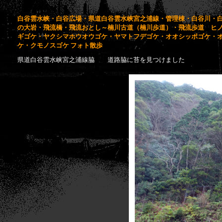
白谷雲水峡・白谷広場・県道白谷雲水峡宮之浦線・管理棟・白谷川・
の大岩・飛流橋・飛流おとし～楠川古道（楠川歩道）・飛流歩道 ヒ
ギゴケ・ヤクシマホウオウゴケ・ヤマトフデゴケ・オオシッポゴケ・
ケ・クモノスゴケ フォト散歩
県道白谷雲水峡宮之浦線脇 道路脇に苔を見つけました