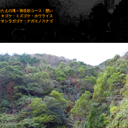
白たえの滝～弥生杉コース・憩い
ノキゴケ・ミズゴケ・ホウライス
オオシラガゴケ・ナガエノスナゴ