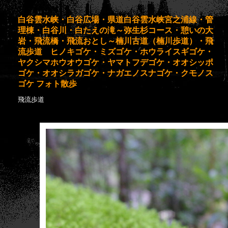
白谷雲水峡・白谷広場・県道白谷雲水峡宮之浦線・管
理棟・白谷川・白たえの滝～弥生杉コース・憩いの大
岩・飛流橋・飛流おとし～楠川古道（楠川歩道）・飛
流歩道 ヒノキゴケ・ミズゴケ・ホウライスギゴケ・
ヤクシマホウオウゴケ・ヤマトフデゴケ・オオシッポ
ゴケ・オオシラガゴケ・ナガエノスナゴケ・クモノス
ゴケ フォト散歩
飛流歩道