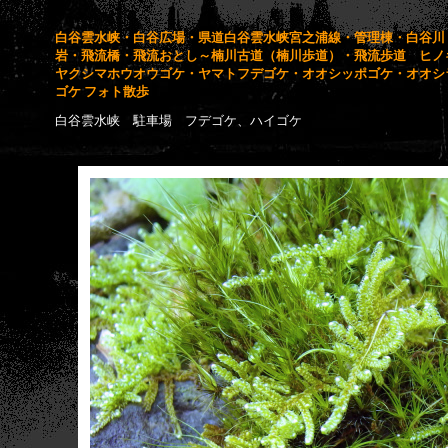
白谷雲水峡・白谷広場・県道白谷雲水峡宮之浦線・管理棟・白谷川
岩・飛流橋・飛流おとし～楠川古道（楠川歩道）・飛流歩道 ヒノ
ヤクシマホウオウゴケ・ヤマトフデゴケ・オオシッポゴケ・オオシ
ゴケ フォト散歩
白谷雲水峡 駐車場 フデゴケ、ハイゴケ