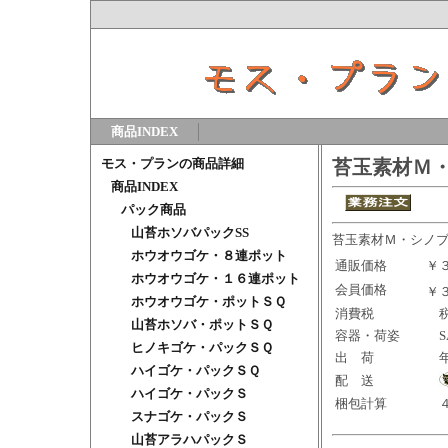
商品INDEX
モス・プランの商品詳細
苔玉素材Ｍ
商品INDEX
パック商品
山苔ホソバパックSS
苔玉素材Ｍ・シノ
ホウオウゴケ・８連ポット
通販価格
￥
ホウオウゴケ・１６連ポット
会員価格
￥
ホウオウゴケ・ポットＳＱ
消費税
税
山苔ホソバ・ポットＳＱ
容器・荷姿
SA
ヒノキゴケ・パックＳＱ
出 荷
ハイゴケ・パックＳＱ
配 送
ハイゴケ・パックＳ
梱包計算
４
スナゴケ・パックＳ
山苔アラハパックＳ