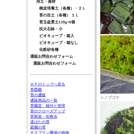
用土・資材
樹皮培養土（各種）・２Ｌ
苔の目土（各種） １Ｌ
苔玉盆景土120g×6個
抗火石鉢・小
ビオキューブ・箱入
ビオキューブ・箱なし
化粧砂各種
通販お問合わせフォーム
通販お問合わせフォーム
ＨＰのトップへ戻る
苔図鑑
苔の通販
シノブゴケ
通販商品の一覧
苔園芸 植付と管理
苔のクローズアップ
苔散策・街散歩
道ばたの苔
庭園の苔
モスプラン圃場の植物