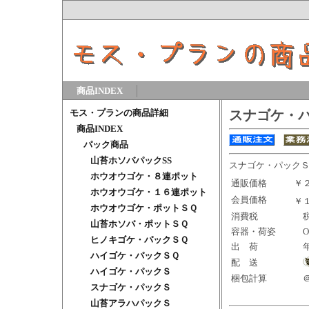
商品INDEX
モス・プランの商品詳細
スナゴケ・
商品INDEX
パック商品
山苔ホソバパックSS
スナゴケ・パック
ホウオウゴケ・８連ポット
通販価格
￥
ホウオウゴケ・１６連ポット
会員価格
￥
ホウオウゴケ・ポットＳＱ
消費税
税
山苔ホソバ・ポットＳＱ
容器・荷姿
OS
ヒノキゴケ・パックＳＱ
出 荷
ハイゴケ・パックＳＱ
配 送
ハイゴケ・パックＳ
梱包計算
＠2
スナゴケ・パックＳ
山苔アラハパックＳ