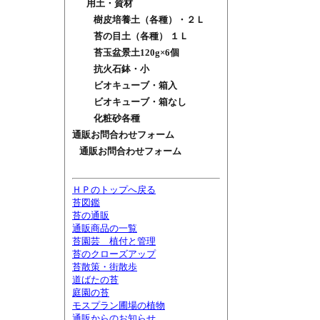
用土・資材
樹皮培養土（各種）・２Ｌ
苔の目土（各種） １Ｌ
苔玉盆景土120g×6個
抗火石鉢・小
ビオキューブ・箱入
ビオキューブ・箱なし
化粧砂各種
通販お問合わせフォーム
通販お問合わせフォーム
ＨＰのトップへ戻る
苔図鑑
苔の通販
通販商品の一覧
苔園芸 植付と管理
苔のクローズアップ
苔散策・街散歩
道ばたの苔
庭園の苔
モスプラン圃場の植物
通販からのお知らせ