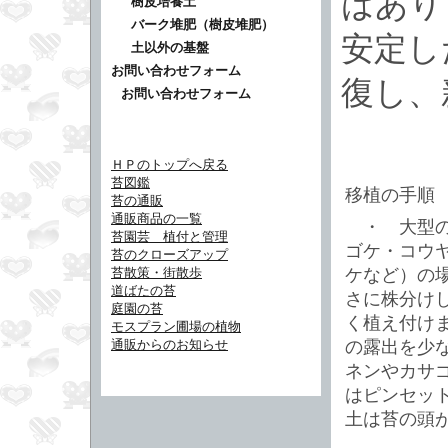
はあり
樹皮培養土
バーク堆肥（樹皮堆肥）
安定し
土以外の基盤
お問い合わせフォーム
復し、
お問い合わせフォーム
ＨＰのトップへ戻る
苔図鑑
移植の手順
苔の通販
通販商品の一覧
・ 大型の
苔園芸 植付と管理
ゴケ・コウ
苔のクローズアップ
苔散策・街散歩
ケなど）の
道ばたの苔
さに株分け
庭園の苔
く植え付け
モスプラン圃場の植物
通販からのお知らせ
の露出を少
ネンやカサ
はピンセッ
土は苔の頭