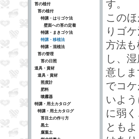
す。
苔の植付
苔の植付
このほ
特講・はりゴケ法
壁面への苔の定着
りゴケ
特講・まきゴケ法
特講・移植法
方法も
特講・混植法
苔の管理
し、湿
苔の日照
道具・資材
意しま
道具・資材
照度計
でコケ
肥料
いよう
噴霧器
特講・用土カタログ
に弱く
特講・用土カタログ
苔目土の作り方
ともよ
黒土
腐葉土