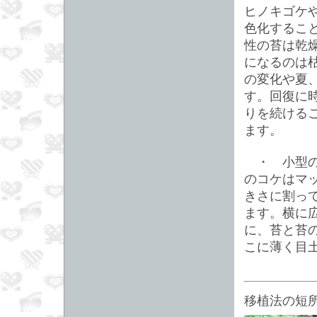
ヒノキゴケ
色化するこ
性の苔は乾
になるのは
の変化や夏
す。回復に
りを続ける
ます。
・ 小型の
のコケはマ
きさに割っ
ます。横に
に、苔と苔
こに薄く目
移植法の短