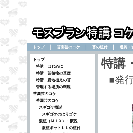
トップ
苔園芸のコケ
苔の植付
道具・
特講
トップ
特講 はじめに
特講 苔植物の基礎
■発
特講 露地植えの苔
管理する場所の環境
苔園芸のコケ
苔園芸のコケ
スギゴケ概説
スギゴケのはりゴケ
混植（ＭＩＸ）・概説
混植ポットＬＬの植付