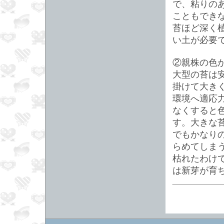
で、粘りの
こともでき
苔ほど深く
い土が必要
②親株の色
大型の苔は
掛けて大き
環境へ適応
なくすると
す。大きな
でもかなり
らめてしま
枯れたわけ
は新芽が育