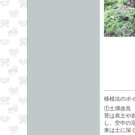
移植法のポ
①土壌改良
苔は表土や
し、空中の
来は土に深